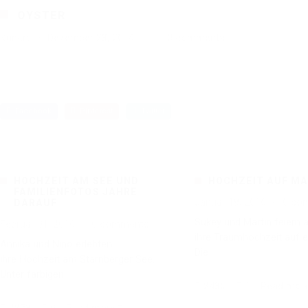
OYSTER
Kunert
·
Dezember 23, 2014
·
·
0 comments
Facebook
Pinterest
Twitter
HOCHZEIT AM SEE UND
HOCHZEIT AUF M
FAMILIENFOTOS JAHRE
Januar 19, 2016
·
0 co
DARAUF
Sukey und Martin feiern 
Februar 01, 2016
·
0 comments
ihre Traumhochzeit auf e
Annika und Nino erlebten
Die
ihre Hochzeit am Starnberger See.
Unter farbigen
2436
1
Read mor