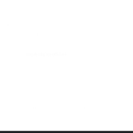
2273
0
Read more
Sorry, the comment form is closed at this time.
NEUESTE BEITRÄGE
Körpersprache
Erotik
Ikons
Uhrenfotografie
Türkische Hochzeit in Muenchen